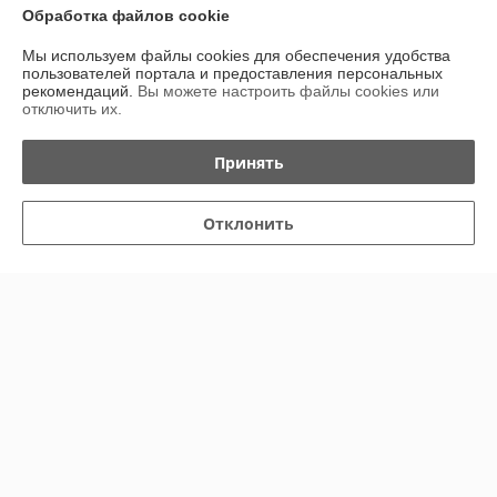
Обработка файлов cookie
Сделка подтверждена через корзину
Мы используем файлы cookies для обеспечения удобства
пользователей портала и предоставления персональных
Елена
18.02.2026
рекомендаций.
Вы можете настроить файлы cookies или
отключить их.
Отлично
Принять
Показать все отзывы
Отклонить
О нас
Контакты
Доставка и оплата
График работы
Полная версия сайта