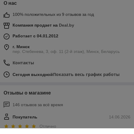
О нас
100% положительных из 9 отзывов за год
Компания продает на
Deal.by
Работает с 04.01.2012
г. Минск
пер. Стебенева, 3, оф. 11 (2-й этаж), Минск, Беларусь
Контакты
Показать весь график работы
Сегодня выходной
Отзывы о магазине
146 отзывов за всё время
Покупатель
14.06.2026
Отлично