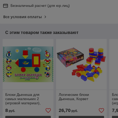
Безналичный расчет (для юр.лиц)
Все условия оплаты
С этим товаром также заказывают
Блоки Дьенеша для
Логические блоки
Бл
самых маленьких 2
Дьенеша, Корвет
са
(игровой материал),
(иг
Корвет
Кор
8
26,70
7,
руб.
руб.