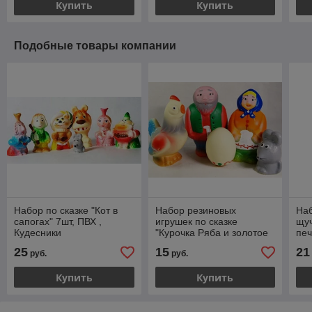
Купить
Купить
Подобные товары компании
Набор по сказке "Кот в
Набор резиновых
Наб
сапогах" 7шт, ПВХ ,
игрушек по сказке
щуч
Кудесники
"Курочка Ряба и золотое
печ
яичко", Кудесники
25
15
21
руб.
руб.
Купить
Купить