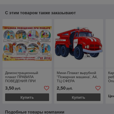
С этим товаром также заказывают
Демонстрационный
Мини-Плакат вырубной
Кар
плакат ПРАВИЛА
"Пожарная машина', А4,
ре
ПОВЕДЕНИЯ ПРИ
ТЦ СФЕРА
Оп
ПОЖАРЕ, А2, ТЦ СФЕРА
явл
3,50
2,50
руб.
руб.
тек
пап
Це
Купить
Купить
Подобные товары компании