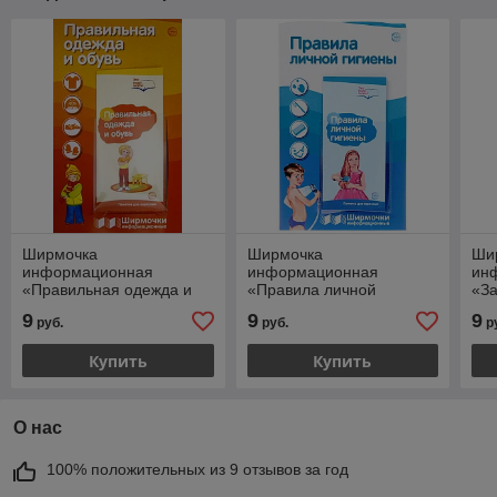
Ширмочка
Ширмочка
Ши
информационная
информационная
ин
«Правильная одежда и
«Правила личной
«За
обувь» А4, пластиковый
гигиены» А4,
пла
9
9
9
руб.
руб.
р
карман и буклет, Сфера
пластиковый карман и
бук
буклет, Сфера
Купить
Купить
О нас
100% положительных из 9 отзывов за год