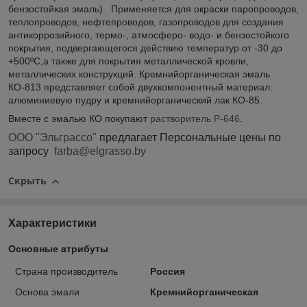
бензостойкая эмаль). Применяется для окраски паропроводов,
теплопроводов, нефтепроводов, газопроводов для создания
антикоррозийного, термо-, атмосферо- водо- и бензостойкого
покрытия, подвергающегося действию температур от -30 до
+500ºС,а также для покрытия металлической кровли,
металлических конструкций. Кремнийорганическая эмаль
КО-813 представляет собой двухкомпонентный материал:
алюминиевую пудру и кремнийорганический лак КО-85.
Вместе с эмалью КО покупают
растворитель Р-646
.
ООО "Эльграссо"
предлагает Персональные цены по
запросу
farba@elgrasso.by
Скрыть
Характеристики
Основные атрибуты
Страна производитель
Россия
Основа эмали
Кремнийорганическая