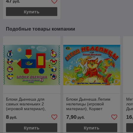
47
руб.
Купить
Подобные товары компании
Блоки Дьенеша для
Блоки Дьенеша Лепим
Мет
самых маленьких 2
нелепицы (игровой
лог
(игровой материал),
материал), Корвет
Дье
Корвет
пои
8
7,90
16
руб.
руб.
Купить
Купить