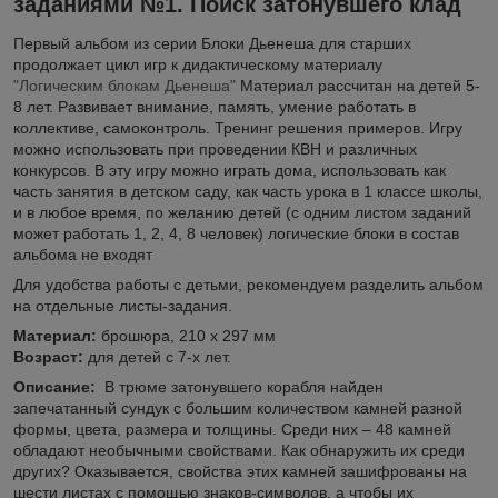
заданиями №1. Поиск затонувшего клад
Первый альбом из серии Блоки Дьенеша для старших
продолжает цикл игр к дидактическому материалу
"Логическим блокам Дьенеша"
Материал рассчитан на детей 5-
8 лет. Развивает внимание, память, умение работать в
коллективе, самоконтроль. Тренинг решения примеров. Игру
можно использовать при проведении КВН и различных
конкурсов. В эту игру можно играть дома, использовать как
часть занятия в детском саду, как часть урока в 1 классе школы,
и в любое время, по желанию детей (с одним листом заданий
может работать 1, 2, 4, 8 человек) логические блоки в состав
альбома не входят
Для удобства работы с детьми, рекомендуем разделить альбом
на отдельные листы-задания.
Материал:
брошюра, 210 х 297 мм
Возраст:
для детей с 7-х лет.
Описание:
В трюме затонувшего корабля найден
запечатанный сундук с большим количеством камней разной
формы, цвета, размера и толщины. Среди них – 48 камней
обладают необычными свойствами. Как обнаружить их среди
других? Оказывается, свойства этих камней зашифрованы на
шести листах с помощью знаков-символов, а чтобы их