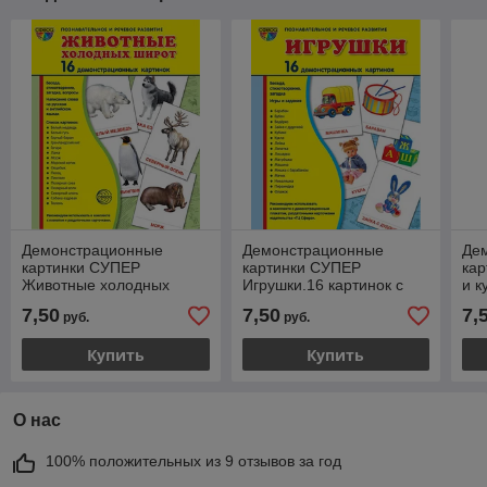
Демонстрационные
Демонстрационные
Де
картинки СУПЕР
картинки СУПЕР
ка
Животные холодных
Игрушки.16 картинок с
и к
широт.16 картинок с
текстом., ТЦ СФЕРА
с т
7,50
7,50
7,
руб.
руб.
текстом., ТЦ СФЕРА
Купить
Купить
О нас
100% положительных из 9 отзывов за год