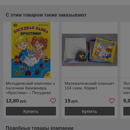
С этим товаром также заказывают
Методический комплекс к
Математический планшет
Лот
палочкам Кюизенера.
114 схем, Корвет
пла
«Кростики» – Посудная
мат
лавка, Корвет
12,80
15
8,
руб.
руб.
Купить
Купить
Подобные товары компании