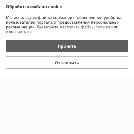
Обработка файлов cookie
Сделка подтверждена через корзину
Мы используем файлы cookies для обеспечения удобства
пользователей портала и предоставления персональных
Елена
18.02.2026
рекомендаций.
Вы можете настроить файлы cookies или
отключить их.
Отлично
Принять
Показать все отзывы
Отклонить
О нас
Контакты
Доставка и оплата
График работы
Полная версия сайта