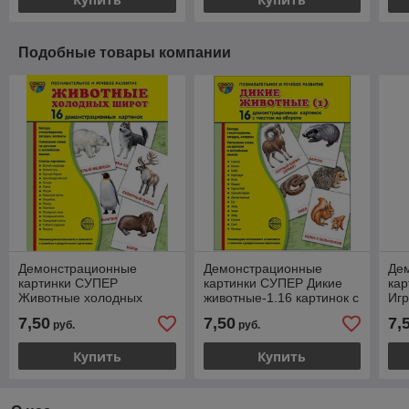
Подобные товары компании
Демонстрационные
Демонстрационные
Де
картинки СУПЕР
картинки СУПЕР Дикие
ка
Животные холодных
животные-1.16 картинок с
Игр
широт.16 картинок с
текстом., ТЦ СФЕРА
тек
7,50
7,50
7,
руб.
руб.
текстом., ТЦ СФЕРА
Купить
Купить