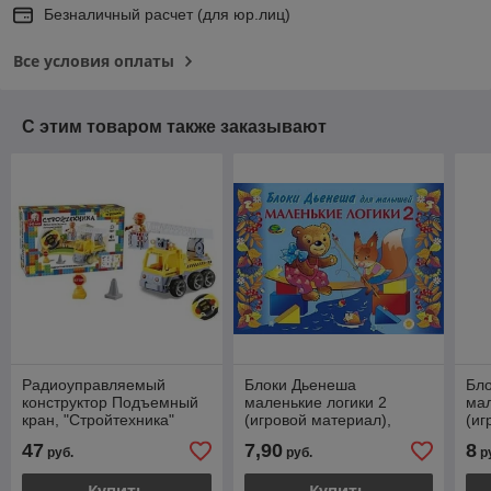
Безналичный расчет (для юр.лиц)
Все условия оплаты
С этим товаром также заказывают
Радиоуправляемый
Блоки Дьенеша
Бл
конструктор Подъемный
маленькие логики 2
мал
кран, "Стройтехника"
(игровой материал),
(иг
Корвет
Кор
47
7,90
8
руб.
руб.
р
Купить
Купить