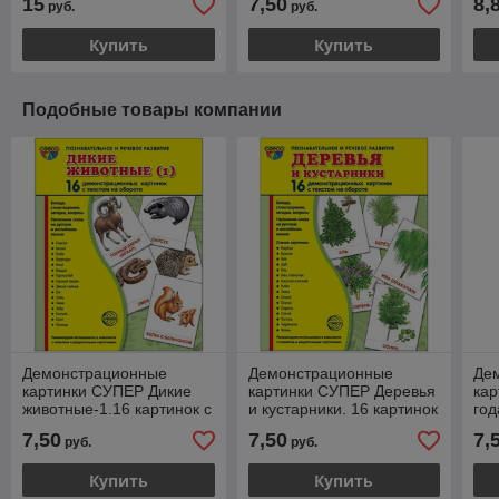
15
7,50
8,
руб.
руб.
Купить
Купить
Подобные товары компании
Демонстрационные
Демонстрационные
Де
картинки СУПЕР Дикие
картинки СУПЕР Деревья
ка
животные-1.16 картинок с
и кустарники. 16 картинок
год
текстом., ТЦ СФЕРА
с текстом., ТЦ СФЕРА
де
7,50
7,50
7,
руб.
руб.
кар
СФ
Купить
Купить