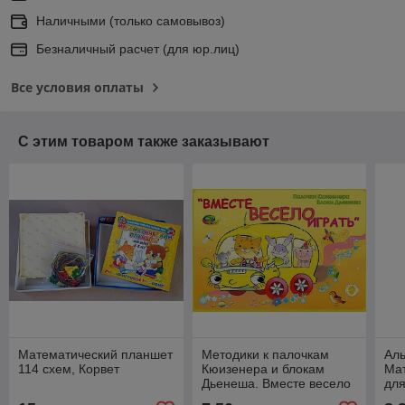
Наличными (только самовывоз)
Безналичный расчет (для юр.лиц)
Все условия оплаты
С этим товаром также заказывают
Математический планшет
Методики к палочкам
Аль
114 схем, Корвет
Кюизенера и блокам
Ма
Дьенеша. Вместе весело
для
играть, Корвет