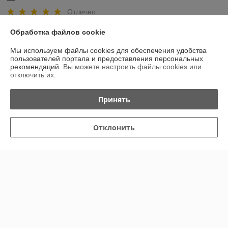
Отлично
Обработка файлов cookie
Сделка подтверждена через корзину
Мы используем файлы cookies для обеспечения удобства
пользователей портала и предоставления персональных
Елена
18.02.2026
рекомендаций.
Вы можете настроить файлы cookies или
отключить их.
Отлично
Принять
Показать все отзывы
Отклонить
О нас
Контакты
Доставка и оплата
График работы