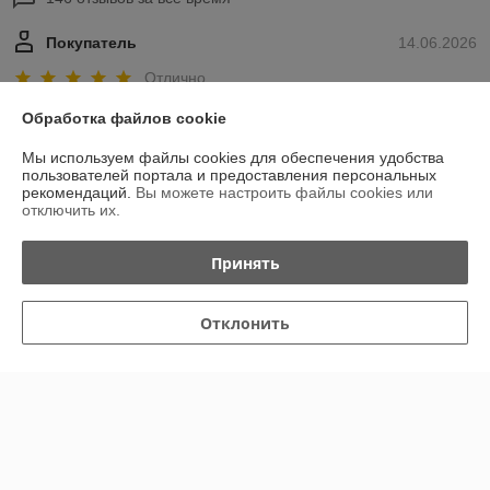
Покупатель
14.06.2026
Отлично
Обработка файлов cookie
Сделка подтверждена через корзину
Мы используем файлы cookies для обеспечения удобства
пользователей портала и предоставления персональных
Елена
18.02.2026
рекомендаций.
Вы можете настроить файлы cookies или
отключить их.
Отлично
Принять
Показать все отзывы
Отклонить
О нас
Контакты
Доставка и оплата