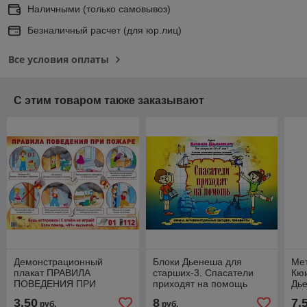
Наличными (только самовывоз)
Безналичный расчет (для юр.лиц)
Все условия оплаты
С этим товаром также заказывают
Демонстрационный
Блоки Дьенеша для
Мет
плакат ПРАВИЛА
старших-3. Спасатели
Кюи
ПОВЕДЕНИЯ ПРИ
приходят на помощь
Дье
ПОЖАРЕ, А2, ТЦ СФЕРА
(игровой материал),
игр
3,50
8
7,
руб.
руб.
Корвет