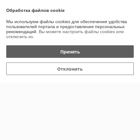
Обработка файлов cookie
Сделка подтверждена через корзину
Мы используем файлы cookies для обеспечения удобства
пользователей портала и предоставления персональных
Елена
18.02.2026
рекомендаций.
Вы можете настроить файлы cookies или
отключить их.
Отлично
Принять
Показать все отзывы
Отклонить
О нас
Контакты
Доставка и оплата
График работы
Полная версия сайта