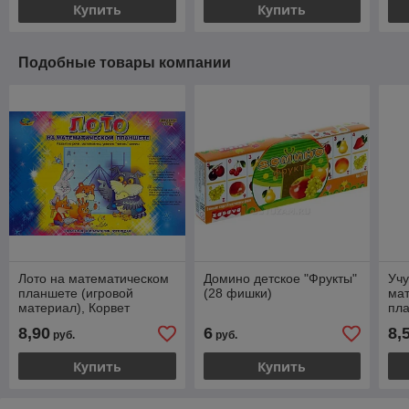
Купить
Купить
Подобные товары компании
Лото на математическом
Домино детское "Фрукты"
Учу
планшете (игровой
(28 фишки)
ма
материал), Корвет
пла
Кор
8,90
6
8,
руб.
руб.
Купить
Купить