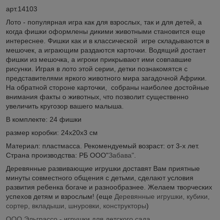
арт.14103
Лото - популярная игра как для взрослых, так и для детей, а
когда фишки оформлены дикими животными становится еще
интереснее. Фишки как и в классической игре складываются в
мешочек, а играющим раздаются карточки. Водящий достает
фишки из мешочка, а игроки прикрывают ими совпавшие
рисунки. Играя в лото этой серии, детки познакомятся с
представителями яркого животного мира загадочной Африки.
На обратной стороне карточки, собраны наиболее достойные
внимания факты о животных, что позволит существенно
увеличить кругозор вашего малыша.
В комплекте: 24 фишки
размер коробки: 24х20х3 cм
Материал: пластмасса. Рекомендуемый возраст: от 3-х лет.
Страна производства: РБ ООО"
Забава"
.
Деревянные развивающие игрушки доставят Вам приятные
минуты совместного общения с детьми, сделают условия
развития ребенка богаче и разнообразнее. Желаем творческих
успехов детям и взрослым! (еще
Деревянные игрушки, кубики,
сортер, вкладыши, шнуровки, конструкторы
)
ООО Эльграссо - игрушки для детского сада