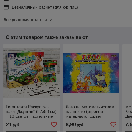
Безналичный расчет (для юр.лиц)
Все условия оплаты
С этим товаром также заказывают
Гигантская Раскраска-
Лото на математическом
Мет
пазл "Джунгли" (87х58 см)
планшете (игровой
Кюи
+ 18 цветов Пастельные
материал), Корвет
Дье
мелки
игр
21
8,90
7,
руб.
руб.