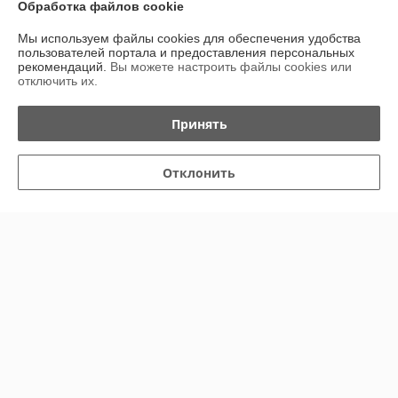
Обработка файлов cookie
Доставка и оплата
Мы используем файлы cookies для обеспечения удобства
пользователей портала и предоставления персональных
График работы
рекомендаций.
Вы можете настроить файлы cookies или
отключить их.
Полная версия сайта
Принять
Политика обработки cookies
Отклонить
Сайт создан на платформе Deal.by
Информация для покупателя
Юридическое лицо:
ООО "Эльграссо"
220024, г.Минск, пер. Стебенева 3 оф.11
Регистрационный номер ЕГР: 191687839
УНП: 191687839