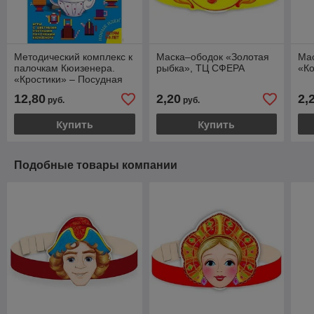
Методический комплекс к
Маска–ободок «Золотая
Ма
палочкам Кюизенера.
рыбка», ТЦ СФЕРА
«К
«Кростики» – Посудная
лавка, Корвет
12,80
2,20
2,
руб.
руб.
Купить
Купить
Подобные товары компании