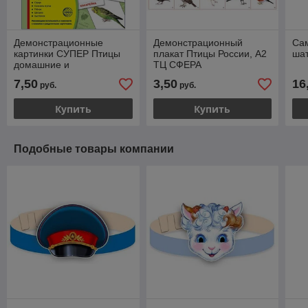
Демонстрационные
Демонстрационный
Са
картинки СУПЕР Птицы
плакат Птицы России, А2
шат
домашние и
ТЦ СФЕРА
декоративные.16
7,50
3,50
16
руб.
руб.
картинок с текстом., ТЦ
СФЕРА
Купить
Купить
Подобные товары компании