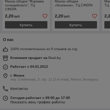
Маска-ободок "Фуражка
Маска–ободок
Мас
полицейского", ТЦ
«Козленок», ТЦ СФЕРА
ТЦ
СФЕРА
2,20
2,20
2,
руб.
руб.
Купить
Купить
О нас
100% положительных из 9 отзывов за год
Компания продает на
Deal.by
Работает с 04.01.2012
г. Минск
пер. Стебенева, 3, оф. 11 (2-й этаж), Минск, Беларусь
Контакты
Сегодня работает с 09:00 до 17:00
Показать весь график работы