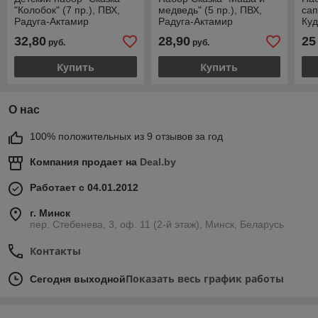
"Колобок" (7 пр.), ПВХ,
медведь" (5 пр.), ПВХ,
сап
Радуга-Актамир
Радуга-Актамир
Куд
32,80
28,90
25
руб.
руб.
Купить
Купить
О нас
100% положительных из 9 отзывов за год
Компания продает на
Deal.by
Работает с 04.01.2012
г. Минск
пер. Стебенева, 3, оф. 11 (2-й этаж), Минск, Беларусь
Контакты
Показать весь график работы
Сегодня выходной