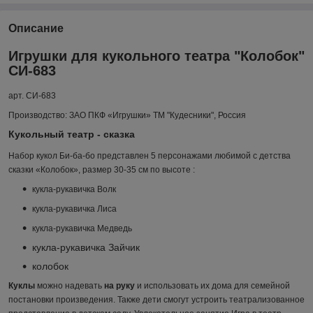
Описание
Игрушки для кукольного театра
"Колобок"
СИ-683
арт. СИ-683
Производство: ЗАО ПКФ «Игрушки» ТМ "Кудесники", Россия
Кукольный театр - сказка
Набор кукол Би-ба-бо представлен 5 персонажами любимой с детства
сказки «Колобок»
,
размер 30-35 см по высоте
:
кукла-рукавичка Волк
кукла-рукавичка Лиса
кукла-рукавичка Медведь
кукла-рукавичка Зайчик
колобок
Куклы
можно надевать
на руку
и использовать их дома для семейной
постановки произведения.
Также дети смогут устроить театрализованное