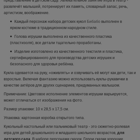
представление в детском саду.
Увлекательное занятие Игра в театр -
развлечёт малышей, потренирует их память, словарный запас, речь,
артистизм,
воображение.
Каждый персонаж
набора детских кукол
Бибабо
выполнен в
ярком костюме в традиционном народном стиле.
Голова игрушки выполнена из качественного пластика
(пластизоля), все детали тщательно проработаны.
Изделие изготовлено из качественного текстиля и пластика,
сертифицированного для производства детских игрушек и
безопасного для здоровья ребёнка.
Кукла одевается на руку, «оживлять» и озвучивать её могут как дети, так и
взрослые. Включая фантазию можно использовать куклы-рукавички в
качестве актёров для других сценариев, придуманных малышом.
Примечание: Цветовое исполнение элементов игрушки варьируется,
может отличаться от изображения на фото.
Размер упаковки: 10 х 28,5 х 17,5 см.
Упаковка: картонная коробка открытого типа.
Кукольный настольный или пальчиковый театр - это
сюжетно-ролевая
игра для детей дошкольного и младшего школьного возрастов,
для
детского сада
.
В наборе персонажи сказок. Герои сказки хорошие,