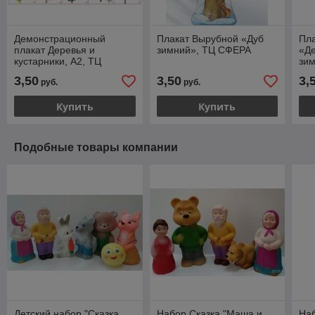
Демонстрационный
Плакат Вырубной «Дуб
Пл
плакат Деревья и
зимний», ТЦ СФЕРА
«Де
кустарники, А2, ТЦ
зи
СФЕРА
3,50
3,50
3,
руб.
руб.
Купить
Купить
Подобные товары компании
Детский набор "Сказка
Набор Сказка "Маша и
Наб