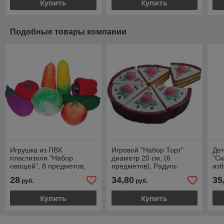
Купить
Купить
Подобные товары компании
Игрушка из ПВХ
Игровой "Набор Торт"
Дет
пластизоля "Набор
диаметр 20 см, (6
"Ск
овощей", 8 предметов,
предметов), Радуга-
изб
Радуга-Актамир
Актамир
Рад
28
34,80
35
руб.
руб.
Купить
Купить