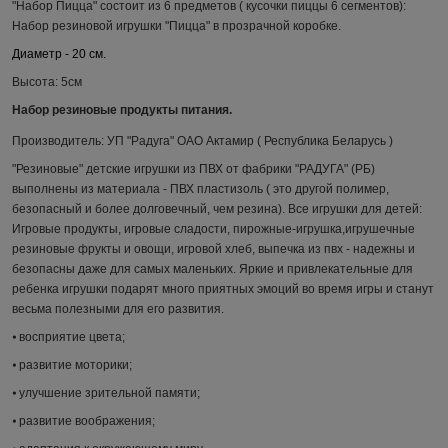
"Набор Пицца" состоит из 6 предметов ( кусочки пиццы 6 сегментов):
Набор резиновой игрушки "Пицца" в прозрачной коробке.
Диаметр - 20 см.
Высота: 5см
Набор резиновые продукты питания.
Производитель: УП "Радуга" ОАО Актамир ( Республика Беларусь )
"Резиновые" детские и
грушки из ПВХ от фабрики "РАДУГА" (РБ)
выполнены из материала - ПВХ пластизоль ( это другой полимер,
безопасный и более долговечный, чем резина). Все игрушки для детей:
Игровые продукты, игровые сладости, пирожные-игрушка,игрушечные
резиновые фрукты и овощи, игровой хлеб, выпечка из пвх - надежны и
безопасны даже для самых маленьких. Яркие и привлекательные для
ребенка игрушки подарят много приятных эмоций во время игры и станут
весьма полезными для его развития.
⦁ восприятие цвета;
⦁ развитие моторики;
⦁ улучшение зрительной памяти;
⦁ развитие воображения;