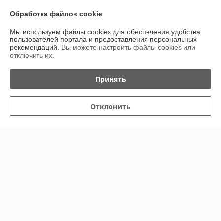
Обработка файлов cookie
Сделка подтверждена через корзину
Мы используем файлы cookies для обеспечения удобства
пользователей портала и предоставления персональных
Елена
18.02.2026
рекомендаций.
Вы можете настроить файлы cookies или
отключить их.
Отлично
Принять
Показать все отзывы
Отклонить
О нас
Контакты
Доставка и оплата
График работы
Полная версия сайта