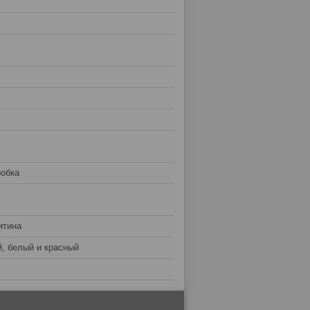
робка
итина
й, белый и красный