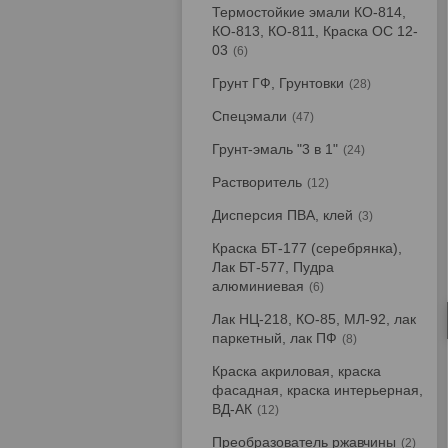
Термостойкие эмали КО-814,
КО-813, КО-811, Краска ОС 12-
03
6
Грунт ГФ, Грунтовки
28
Спецэмали
47
Грунт-эмаль "3 в 1"
24
Растворитель
12
Дисперсия ПВА, клей
3
Краска БТ-177 (серебрянка),
Лак БТ-577, Пудра
алюминиевая
6
Лак НЦ-218, КО-85, МЛ-92, лак
паркетный, лак ПФ
8
Краска акриловая, краска
фасадная, краска интерьерная,
ВД-АК
12
Преобразователь ржавчины
2