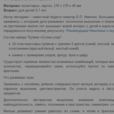
Материал:
полистирол, картон, 170 х 170 х 45 мм
Возраст:
для детей 2-7 лет.
Автор методики – известный педагог-новатор Б.П. Никитин. Большинс
занимаясь с которыми дети развивают логическое мышление и творч
на протяжении многих лет вызывают живой интерес у детей и взросл
порадоваться полученному результату.
Рекомендации Никитиных к игр
Состав набора "Кубики «Сложи узор":
16 пластмассовых кубиков с гранями 4 цветов (синий, желтый, б
сочетаниями (красный-белый, желтый-синий)
книжка с примерами узоров, фигур, букв и цифр
Существует огромное множество возможных комбинаций, которые мож
количество, переворачивайте грани, используйте буклет из н
фантазию.
Что развивает игра:
Занимаясь с пособием, ребенок совершенствует мелкую моторику и о
образное мышление, цветовосприятие. Он учится видеть в абст
предметов.
Дополнительно: абстрактное мышление, внимание, композици
наблюдательность, память, положение в пространстве, симметрия, сче
Малыш развивает умение работать по схеме, а затем и фантаз