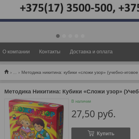
1
2
3
4
5
О компании
Контакты
Доставка и оплата
...
Методика никитина: кубики «сложи узор» (учебно-иговое 
Методика Никитина: Кубики «Сложи узор» (Учеб
В наличии
27,50
руб.
Купить