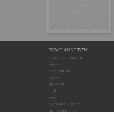
ТОВАРЫ И УСЛУГИ
весь каталог товаров
эмали
растворители
краски
грунтовки
клей
лаки
пудра алюминиевая
грунт-эмаль 3 в 1