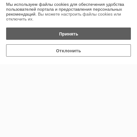
Показать все отзывы
Мы используем файлы cookies для обеспечения удобства
пользователей портала и предоставления персональных
рекомендаций.
Вы можете настроить файлы cookies или
отключить их.
О нас
Принять
Контакты
Отклонить
Доставка и оплата
График работы
Полная версия сайта
Политика обработки cookies
Сайт создан на платформе Deal.by