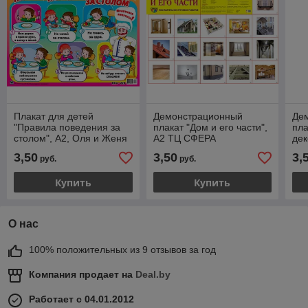
Плакат для детей
Демонстрационный
Де
"Правила поведения за
плакат "Дом и его части",
пл
столом", А2, Оля и Женя
А2 ТЦ СФЕРА
дек
ТЦ
3,50
3,50
3,
руб.
руб.
Купить
Купить
О нас
100% положительных из 9 отзывов за год
Компания продает на
Deal.by
Работает с 04.01.2012