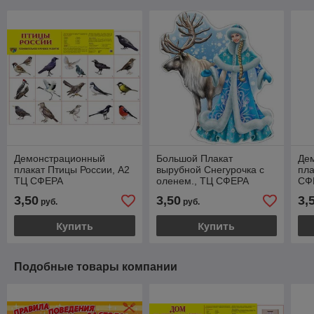
Демонстрационный
Большой Плакат
Де
плакат Птицы России, А2
вырубной Снегурочка с
пла
ТЦ СФЕРА
оленем., ТЦ СФЕРА
СФ
3,50
3,50
3,
руб.
руб.
Купить
Купить
Подобные товары компании